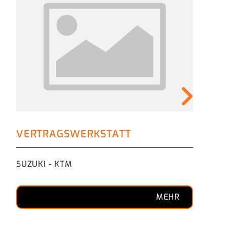
FI
VERTRAGSWERKSTATT
beq
SUZUKI - KTM
MEHR